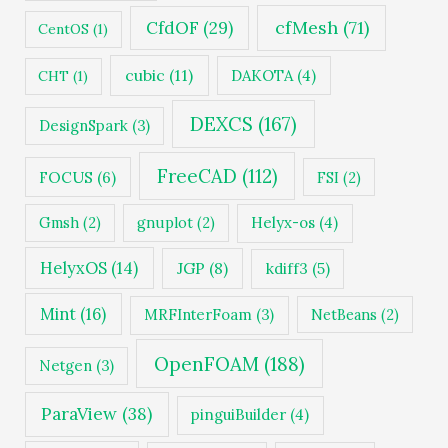
cfMesh
(71)
CfdOF
(29)
CentOS
(1)
cubic
(11)
DAKOTA
(4)
CHT
(1)
DEXCS
(167)
DesignSpark
(3)
FreeCAD
(112)
FOCUS
(6)
FSI
(2)
Gmsh
(2)
gnuplot
(2)
Helyx-os
(4)
HelyxOS
(14)
JGP
(8)
kdiff3
(5)
Mint
(16)
MRFInterFoam
(3)
NetBeans
(2)
OpenFOAM
(188)
Netgen
(3)
ParaView
(38)
pinguiBuilder
(4)