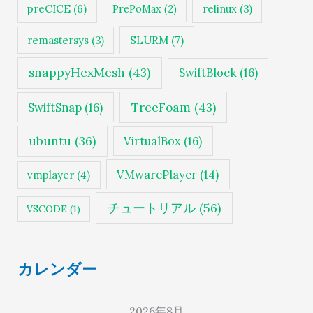
preCICE
(6)
PrePoMax
(2)
relinux
(3)
SLURM
(7)
remastersys
(3)
snappyHexMesh
(43)
SwiftBlock
(16)
TreeFoam
(43)
SwiftSnap
(16)
ubuntu
(36)
VirtualBox
(16)
VMwarePlayer
(14)
vmplayer
(4)
チュートリアル
(56)
VSCODE
(1)
カレンダー
2026年8月