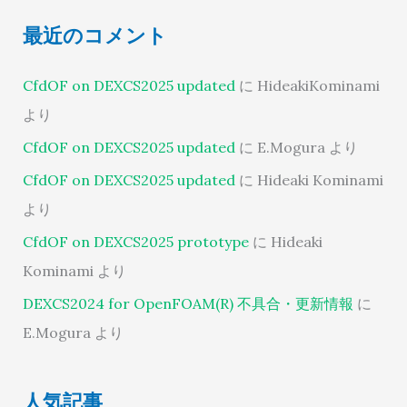
最近のコメント
CfdOF on DEXCS2025 updated
に
HideakiKominami
より
CfdOF on DEXCS2025 updated
に
E.Mogura
より
CfdOF on DEXCS2025 updated
に
Hideaki Kominami
より
CfdOF on DEXCS2025 prototype
に
Hideaki
Kominami
より
DEXCS2024 for OpenFOAM(R) 不具合・更新情報
に
E.Mogura
より
人気記事