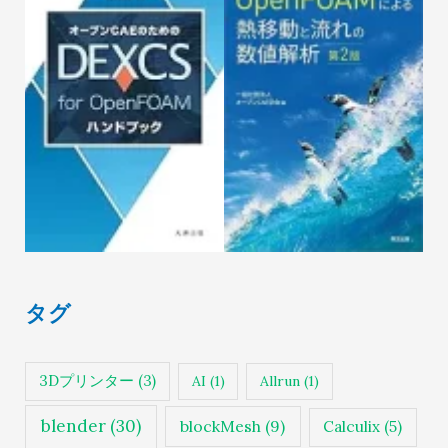
タグ
3Dプリンター
(3)
AI
(1)
Allrun
(1)
blender
(30)
blockMesh
(9)
Calculix
(5)