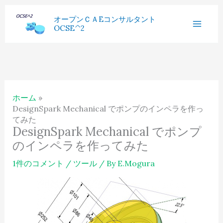
内
へ
過
オープンＣＡEコンサルタント
容
ス
OCSE^2
去
を
キ
記
ス
ッ
事
キ
プ
ッ
ホーム
プ
DesignSpark Mechanical でポンプのインペラを作っ
てみた
DesignSpark Mechanical でポンプ
のインペラを作ってみた
1件のコメント
/
ツール
/ By
E.Mogura