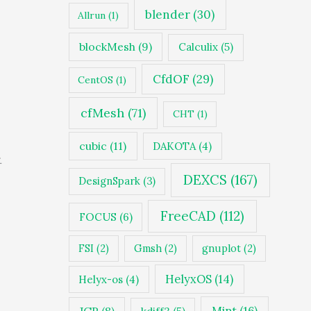
blender
(30)
Allrun
(1)
blockMesh
(9)
Calculix
(5)
CfdOF
(29)
CentOS
(1)
cfMesh
(71)
CHT
(1)
cubic
(11)
DAKOTA
(4)
止
DEXCS
(167)
DesignSpark
(3)
FreeCAD
(112)
FOCUS
(6)
FSI
(2)
Gmsh
(2)
gnuplot
(2)
HelyxOS
(14)
Helyx-os
(4)
JGP
(8)
Mint
(16)