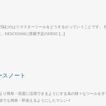
毎度悩むのはリマスターツールをどうするかっていうことです。 
DEXCS2016に搭載予定のDEXC […]
 リリースノート
AMと、これをより簡単・高度に活用できるようにする為の様々なツールをす
誰でも簡単・即使えるようにしたマシンイ