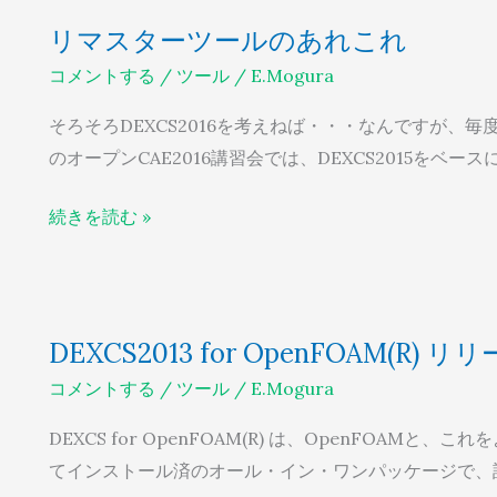
リ
リマスターツールのあれこれ
マ
コメントする
/
ツール
/
E.Mogura
ス
タ
そろそろDEXCS2016を考えねば・・・なんですが、
ー
のオープンCAE2016講習会では、DEXCS2015をベースに、
ツ
ー
続きを読む »
ル
の
あ
DEXCS2013
れ
DEXCS2013 for OpenFOAM(R)
for
こ
コメントする
/
ツール
/
E.Mogura
OpenFOAM(R)
れ
リ
DEXCS for OpenFOAM(R) は、OpenFO
リ
てインストール済のオール・イン・ワンパッケージで、
ー