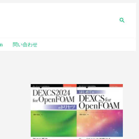
検
索
un
問い合わせ
過
去
記
事