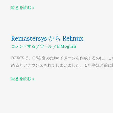
ス
続きを読む »
ノ
ー
ト
Remastersys
Remastersys から Relinux
か
コメントする
/
ツール
/
E.Mogura
ら
Relinux
DEXCSで、OSを含めたisoイメージを作成するのに、こ
めるとアナウンスされてしまいました。１年半ほど前に
続きを読む »