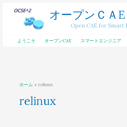
内
へ
オープンＣＡE
容
ス
を
キ
Open CAE for Smart Engi
ス
ッ
キ
プ
ようこそ
オープンCAE
スマートエンジニア
ッ
プ
ホーム
relinux
relinux