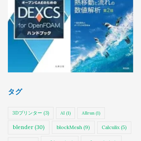
タグ
3Dプリンター
(3)
AI
(1)
Allrun
(1)
blender
(30)
blockMesh
(9)
Calculix
(5)