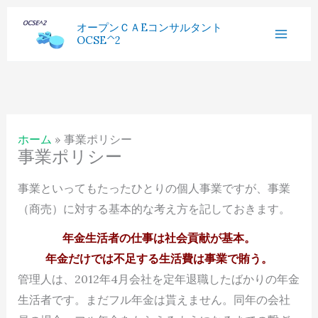
内
へ
過
オープンＣＡEコンサルタント
容
ス
OCSE^2
去
を
キ
記
ス
ッ
事
キ
プ
ッ
ホーム
事業ポリシー
プ
事業ポリシー
事業といってもたったひとりの個人事業ですが、事業
（商売）に対する基本的な考え方を記しておきます。
年金生活者の仕事は社会貢献が基本。
年金だけでは不足する生活費は事業で賄う。
管理人は、2012年4月会社を定年退職したばかりの年金
生活者です。まだフル年金は貰えません。同年の会社