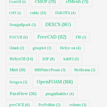
cfMesh
(71)
CfdOF
(29)
CentOS
(1)
cubic
(11)
DAKOTA
(4)
CHT
(1)
DEXCS
(167)
DesignSpark
(3)
FreeCAD
(112)
FOCUS
(6)
FSI
(2)
Gmsh
(2)
gnuplot
(2)
Helyx-os
(4)
HelyxOS
(14)
JGP
(8)
kdiff3
(5)
Mint
(16)
MRFInterFoam
(3)
NetBeans
(2)
OpenFOAM
(188)
Netgen
(3)
ParaView
(38)
pinguiBuilder
(4)
preCICE
(6)
PrePoMax
(2)
relinux
(3)