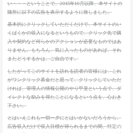
い・・・ということで、2015年10月以降、本サイトの
随所に以下の広告を表示するように致しました。
基本的にクリックしていただくだけで、本サイトのい
くばくかの収入になるというもので、クリック先で購
入や契約など何らかのアクションが必要なものではあ
りません。もちろん、気に入ったものがあれば、それ
またどうするかは、ご自由です。
したがってこのサイトを訪れる読者の皆様には、これ
がワンクリック募金だと思って、クリックしていただ
ければ、管理人の情報公開のやり甲斐という点で、ダ
イレクトな励みを得たことになるという点を、心おき
下さい。
とはいえこれも一朝一夕にとはいかないだろうから、
広告収入だけで収入目標が得られるまでの間、
特定の