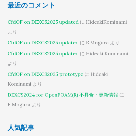
最近のコメント
CfdOF on DEXCS2025 updated
に
HideakiKominami
より
CfdOF on DEXCS2025 updated
に
E.Mogura
より
CfdOF on DEXCS2025 updated
に
Hideaki Kominami
より
CfdOF on DEXCS2025 prototype
に
Hideaki
Kominami
より
DEXCS2024 for OpenFOAM(R) 不具合・更新情報
に
E.Mogura
より
人気記事