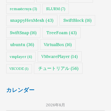
SLURM
(7)
remastersys
(3)
snappyHexMesh
(43)
SwiftBlock
(16)
TreeFoam
(43)
SwiftSnap
(16)
ubuntu
(36)
VirtualBox
(16)
VMwarePlayer
(14)
vmplayer
(4)
チュートリアル
(56)
VSCODE
(1)
カレンダー
2026年8月