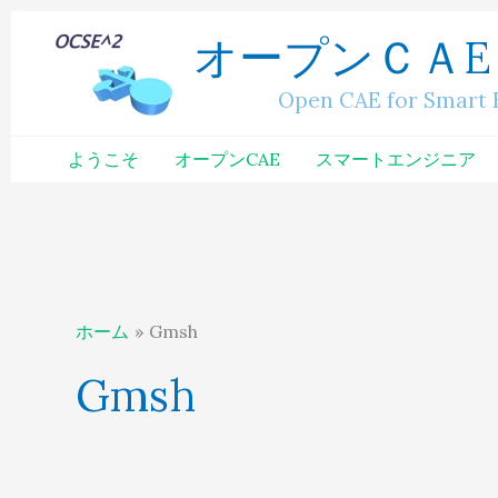
内
へ
オープンＣＡE
容
ス
を
キ
Open CAE for Smart Engi
ス
ッ
キ
プ
ようこそ
オープンCAE
スマートエンジニア
ッ
プ
ホーム
Gmsh
Gmsh