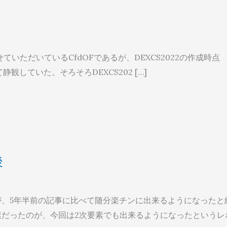
せていただいているCfdOFであるが、DEXCS2022の作成時点
観していた。そろそろDEXCS202 […]
後
が、5年半前の記事に比べて随分楽チンに出来るようになったと
素だったのが、今回は2次要素でも出来るようになったというレ