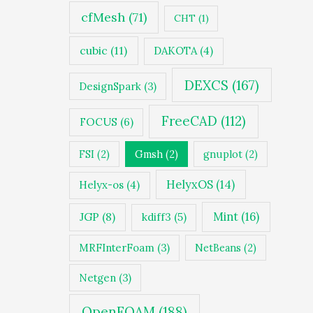
cfMesh
(71)
CHT
(1)
cubic
(11)
DAKOTA
(4)
DEXCS
(167)
DesignSpark
(3)
FreeCAD
(112)
FOCUS
(6)
FSI
(2)
Gmsh
(2)
gnuplot
(2)
HelyxOS
(14)
Helyx-os
(4)
JGP
(8)
Mint
(16)
kdiff3
(5)
MRFInterFoam
(3)
NetBeans
(2)
Netgen
(3)
OpenFOAM
(188)