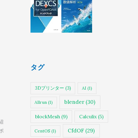
タグ
3Dプリンター
(3)
AI
(1)
blender
(30)
Allrun
(1)
blockMesh
(9)
Calculix
(5)
紹
CfdOF
(29)
ポ
CentOS
(1)