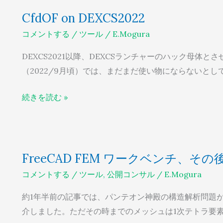
CfdOF
CfdOF on DEXCS2022
on
コメントする
/
ツール
/
E.Mogura
DEXCS2022
DEXCS2021以降、DEXCSランチャーのハック母体とさ
（2022/9月頃）では、まだまだ使い物にならないとして静
続きを読む »
FreeCAD
FreeCAD FEM ワークベンチ、その
FEM
コメントする
/
ツール
,
公開コンサル
/
E.Mogura
ワ
ー
約1年半前の記事では、パンテオン神殿の構造解析問題
ク
介しました。ただその時までのメッシュは1次テトラ要
ベ