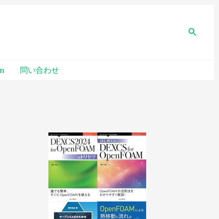
検
索
un
問い合わせ
過
去
記
事