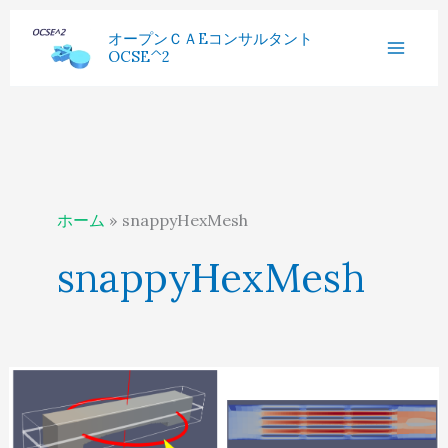
内
へ
過
オープンＣＡEコンサルタント
容
ス
OCSE^2
去
を
キ
記
ス
ッ
事
キ
プ
ッ
プ
ホーム
snappyHexMesh
snappyHexMesh
How
to
CHT