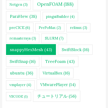
OpenFOAM
(188)
Netgen
(3)
ParaView
(38)
pinguiBuilder
(4)
preCICE
(6)
PrePoMax
(2)
relinux
(3)
SLURM
(7)
remastersys
(3)
snappyHexMesh
(43)
SwiftBlock
(16)
TreeFoam
(43)
SwiftSnap
(16)
ubuntu
(36)
VirtualBox
(16)
VMwarePlayer
(14)
vmplayer
(4)
チュートリアル
(56)
VSCODE
(1)