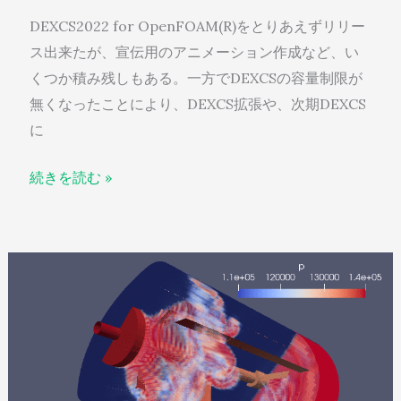
DEXCS2022 for OpenFOAM(R)をとりあえずリリー
ス出来たが、宣伝用のアニメーション作成など、い
くつか積み残しもある。一方でDEXCSの容量制限が
無くなったことにより、DEXCS拡張や、次期DEXCS
に
続きを読む »
dexcsPlus
/
mixerVesselAMI