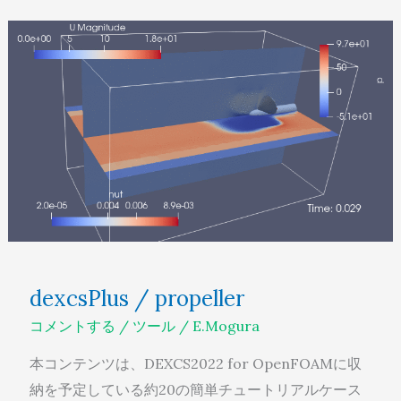
dexcsPlus
/
propeller
dexcsPlus / propeller
コメントする
/
ツール
/
E.Mogura
本コンテンツは、DEXCS2022 for OpenFOAMに収
納を予定している約20の簡単チュートリアルケース