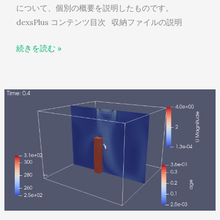
について、個別の概要を説明したものです。
dexsPlus コンテンツ目次 収納ファイルの説明
続きを読む »
dexcsPlus
/
airRecirculationRoom