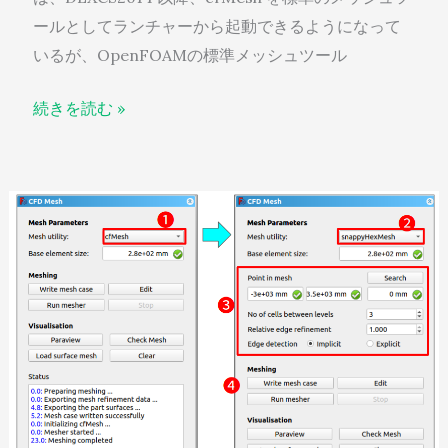
ールとしてランチャーから起動できるようになって
いるが、OpenFOAMの標準メッシュツール
続きを読む »
decxs
チ
ュ
ー
ト
リ
ア
ル
on