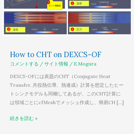
on
DEXCS-
OF
How to CHT on DEXCS-OF
コメントする
/
サイト情報
/
E.Mogura
DEXCS-OFには表題のCHT（Conjugate Heat
Transfer, 共役熱伝導、熱連成）計算を想定したヒー
トシンクモデルも同梱してあるが、このCHT計算に
は領域ごとにcfMeshでメッシュ作成し、簡易CH […]
続きを読む »