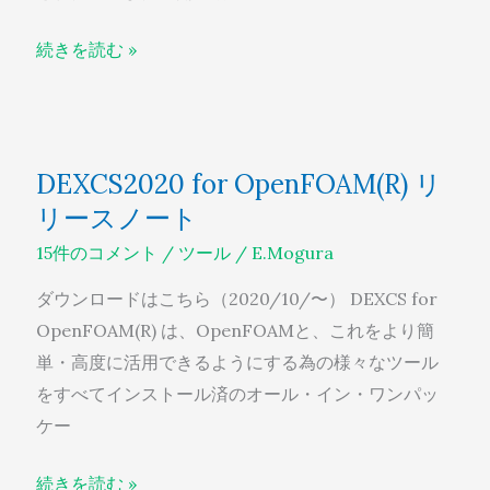
と
課
続きを読む »
題
DEXCS2020
DEXCS2020 for OpenFOAM(R) リ
for
リースノート
OpenFOAM(R)
リ
15件のコメント
/
ツール
/
E.Mogura
リ
ダウンロードはこちら（2020/10/〜） DEXCS for
ー
OpenFOAM(R) は、OpenFOAMと、これをより簡
ス
単・高度に活用できるようにする為の様々なツール
ノ
をすべてインストール済のオール・イン・ワンパッ
ー
ケー
ト
続きを読む »