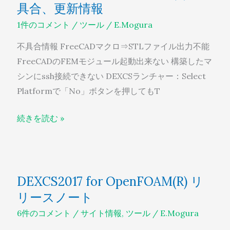
具合、更新情報
OpenFOAM(R)
不
1件のコメント
/
ツール
/
E.Mogura
具
不具合情報 FreeCADマクロ⇒STLファイル出力不能
合、
FreeCADのFEMモジュール起動出来ない 構築したマ
更
シンにssh接続できない DEXCSランチャー：Select
新
Platformで「No」ボタンを押してもT
情
報
続きを読む »
DEXCS2017
DEXCS2017 for OpenFOAM(R) リ
for
リースノート
OpenFOAM(R)
リ
6件のコメント
/
サイト情報
,
ツール
/
E.Mogura
リ