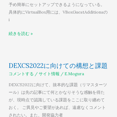
予め簡単にセットアップできるようになっている。
具体的にVirtualBox用には、VBoxGuestAdditionsの
i
続きを読む »
DEXCS2022
DEXCS2022に向けての構想と課題
に
コメントする
/
サイト情報
/
E.Mogura
向
け
DEXCS2022に向けて、抜本的な課題（リマスターツ
て
ール）は先の記事にて何とかなりそうな感触を得た
の
が、現時点で認識している課題をここに取り纏めて
構
おく。 ご異見やご要望があれば、遠慮なくコメント
想
されたい。また、開発協力者