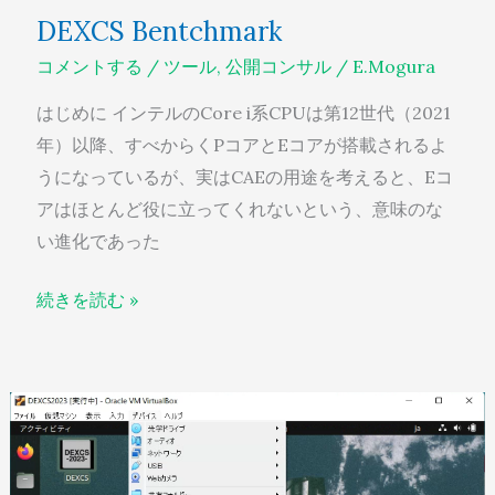
DEXCS Bentchmark
コメントする
/
ツール
,
公開コンサル
/
E.Mogura
はじめに インテルのCore i系CPUは第12世代（2021
年）以降、すべからくPコアとEコアが搭載されるよ
うになっているが、実はCAEの用途を考えると、Eコ
アはほとんど役に立ってくれないという、意味のな
い進化であった
続きを読む »
DEXCS
on
VirtualBox