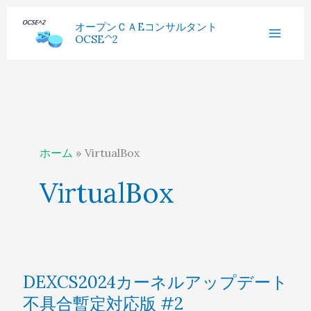
内
へ
過
オープンＣＡEコンサルタント
容
ス
OCSE^2
去
を
キ
記
ス
ッ
事
キ
プ
ッ
プ
ホーム
VirtualBox
VirtualBox
DEXCS2024
DEXCS2024カーネルアップデート
カ
不具合暫定対応版 #2
ー