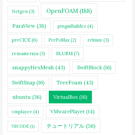
OpenFOAM
(188)
Netgen
(3)
ParaView
(38)
pinguiBuilder
(4)
preCICE
(6)
PrePoMax
(2)
relinux
(3)
SLURM
(7)
remastersys
(3)
snappyHexMesh
(43)
SwiftBlock
(16)
TreeFoam
(43)
SwiftSnap
(16)
ubuntu
(36)
VirtualBox
(16)
VMwarePlayer
(14)
vmplayer
(4)
チュートリアル
(56)
VSCODE
(1)