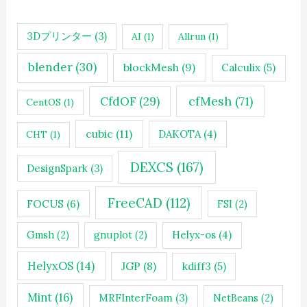
3Dプリンター
(3)
AI
(1)
Allrun
(1)
blender
(30)
blockMesh
(9)
Calculix
(5)
cfMesh
(71)
CfdOF
(29)
CentOS
(1)
cubic
(11)
DAKOTA
(4)
CHT
(1)
DEXCS
(167)
DesignSpark
(3)
FreeCAD
(112)
FOCUS
(6)
FSI
(2)
Gmsh
(2)
gnuplot
(2)
Helyx-os
(4)
HelyxOS
(14)
JGP
(8)
kdiff3
(5)
Mint
(16)
MRFInterFoam
(3)
NetBeans
(2)