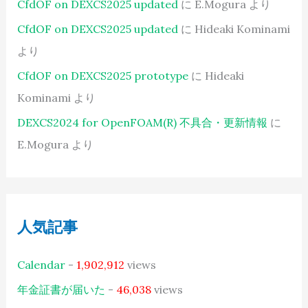
CfdOF on DEXCS2025 updated
に
E.Mogura
より
CfdOF on DEXCS2025 updated
に
Hideaki Kominami
より
CfdOF on DEXCS2025 prototype
に
Hideaki
Kominami
より
DEXCS2024 for OpenFOAM(R) 不具合・更新情報
に
E.Mogura
より
人気記事
Calendar
-
1,902,912
views
年金証書が届いた
-
46,038
views