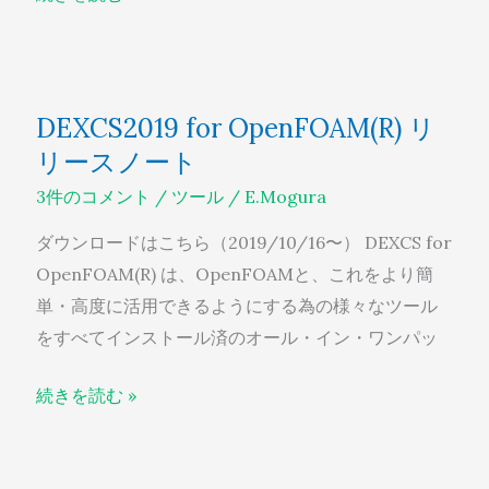
DEXCS2019
DEXCS2019 for OpenFOAM(R) リ
for
リースノート
OpenFOAM(R)
リ
3件のコメント
/
ツール
/
E.Mogura
リ
ダウンロードはこちら（2019/10/16〜） DEXCS for
ー
OpenFOAM(R) は、OpenFOAMと、これをより簡
ス
単・高度に活用できるようにする為の様々なツール
ノ
をすべてインストール済のオール・イン・ワンパッ
ー
ト
続きを読む »