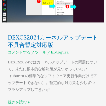
版
ア
#2
ッ
プ
デ
ー
DEXCS2024カーネルアップデート
ト
不具合暫定対応版
不
コメントする
/
ツール
/
E.Mogura
具
合
DEXCS2024ではカーネルアップデートの問題につい
暫
て、未だに根本的な解決策が見つかっていない
定
（ubuntu の標準的なソフトウェア更新作業だけでア
対
ップデートできない）。暫定的な対応策を少しずつ
応
ブラシアップしてきたが、
版
続きを読む »