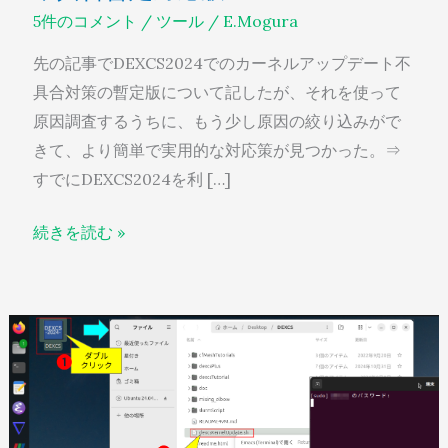
ネ
5件のコメント
/
ツール
/
E.Mogura
ル
先の記事でDEXCS2024でのカーネルアップデート不
ア
具合対策の暫定版について記したが、それを使って
ッ
原因調査するうちに、もう少し原因の絞り込みがで
プ
きて、より簡単で実用的な対応策が見つかった。⇒
デ
すでにDEXCS2024を利 […]
ー
ト
続きを読む »
不
具
合
DEXCS2024
暫
カ
定
ー
対
ネ
応
ル