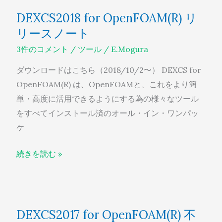
DEXCS2018
DEXCS2018 for OpenFOAM(R) リ
for
リースノート
OpenFOAM(R)
リ
3件のコメント
/
ツール
/
E.Mogura
リ
ダウンロードはこちら（2018/10/2〜） DEXCS for
ー
OpenFOAM(R) は、OpenFOAMと、これをより簡
ス
単・高度に活用できるようにする為の様々なツール
ノ
をすべてインストール済のオール・イン・ワンパッ
ー
ケ
ト
続きを読む »
DEXCS2017
DEXCS2017 for OpenFOAM(R) 不
for