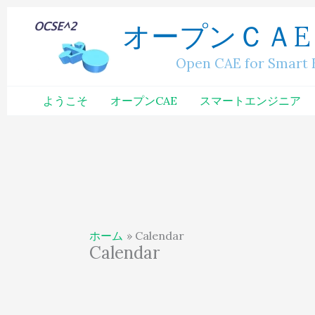
内
へ
オープンＣＡE
容
ス
を
キ
Open CAE for Smart Engi
ス
ッ
キ
プ
ようこそ
オープンCAE
スマートエンジニア
ッ
プ
ホーム
Calendar
Calendar