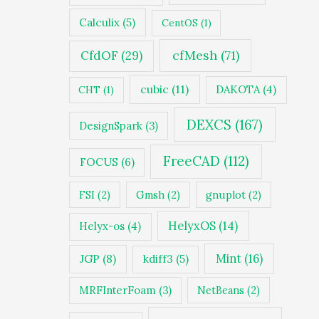
Calculix
(5)
CentOS
(1)
cfMesh
(71)
CfdOF
(29)
cubic
(11)
DAKOTA
(4)
CHT
(1)
DEXCS
(167)
DesignSpark
(3)
FreeCAD
(112)
FOCUS
(6)
FSI
(2)
Gmsh
(2)
gnuplot
(2)
HelyxOS
(14)
Helyx-os
(4)
JGP
(8)
Mint
(16)
kdiff3
(5)
MRFInterFoam
(3)
NetBeans
(2)