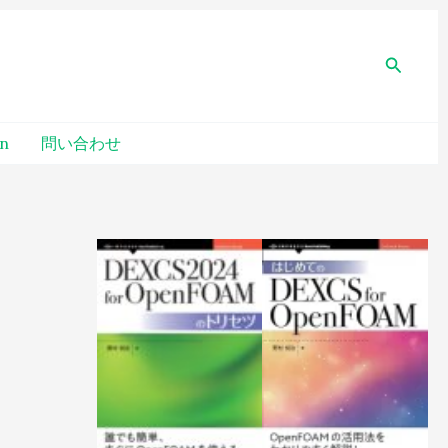
検
索
un
問い合わせ
過
去
記
事