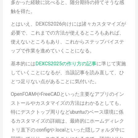
多かった経験に比べると、随分期待の持てそうな感
触を得た。
とはいえ、DEXCS2026向けには諸々カスタマイズが
必要で、これまでの方法が使えるところもあれば、
使えないところもあり、これからステップバイステ
ップで作業を進めていくことになる。
基本的には
DEXCS2025の作り方の記事
に準じて実施
していくことになるが、当該記事を読み直して、ひ
とつ足りない点があることに気付いた。
OpenFOAMやFreeCADといった主要なアプリのイン
ストールやカスタマイズの方法はわかるとしても、
特にデスクトップ周りなどubuntuのベース環境に係
るカスタマイズの詳細は、最終的にホームディレク
トリ直下の.configや.localといった隠しフォルダ中に