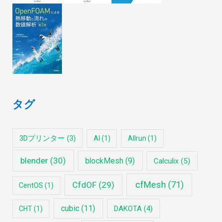
タグ
3Dプリンター
(3)
AI
(1)
Allrun
(1)
blender
(30)
blockMesh
(9)
Calculix
(5)
cfMesh
(71)
CfdOF
(29)
CentOS
(1)
cubic
(11)
DAKOTA
(4)
CHT
(1)