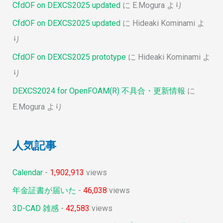
CfdOF on DEXCS2025 updated
に
E.Mogura
より
CfdOF on DEXCS2025 updated
に
Hideaki Kominami
よ
り
CfdOF on DEXCS2025 prototype
に
Hideaki Kominami
よ
り
DEXCS2024 for OpenFOAM(R) 不具合・更新情報
に
E.Mogura
より
人気記事
Calendar
-
1,902,913
views
年金証書が届いた
-
46,038
views
3D-CAD 雑感
-
42,583
views