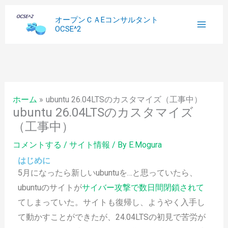
内
へ
過
オープンＣＡEコンサルタント
容
ス
去
OCSE^2
を
キ
記
ス
ッ
事
キ
プ
ッ
ホーム
ubuntu 26.04LTSのカスタマイズ（工事中）
プ
ubuntu 26.04LTSのカスタマイズ
（工事中）
コメントする
/
サイト情報
/ By
E.Mogura
はじめに
5月になったら新しいubuntuを…と思っていたら、
ubuntuのサイトが
サイバー攻撃で数日間閉鎖されて
てしまっていた。サイトも復帰し、ようやく入手し
て動かすことができたが、24.04LTSの初見で苦労が