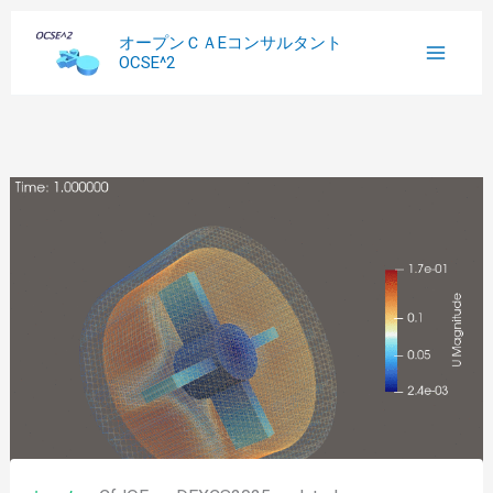
内
へ
過
オープンＣＡEコンサルタント
容
ス
去
OCSE^2
を
キ
記
ス
ッ
事
キ
プ
ッ
プ