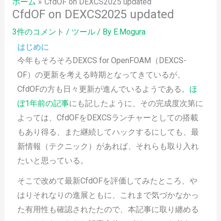
ホーム
CfdOF on DEXCS2025 updated
CfdOF on DEXCS2025 updated
3件のコメント
/
ツール
/ By
E.Mogura
はじめに
今年もそろそろDEXCS for OpenFOAM（DEXCS-
OF）の更新を考える時期となってきているが、
CfdOFの方も日々更新が進んでいるようである。
ほ
ぼ1年前の記事
にも記したように、その完成度次第に
よっては、CfdOFをDEXCSランチャーとしての搭載
もあり得る、また継続してハックするにしても、最
新情報（テクニック）があれば、それらも取り入れ
たいと思っている。
そこで改めて最新CfdOFを評価してみたところ、や
はりそれなりの進展ともに、これまで気づかなかっ
た有用性も確認されたたので、本記事に取り纏める