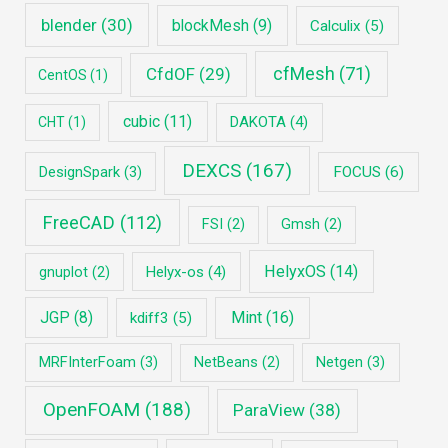
blender
(30)
blockMesh
(9)
Calculix
(5)
cfMesh
(71)
CfdOF
(29)
CentOS
(1)
cubic
(11)
DAKOTA
(4)
CHT
(1)
DEXCS
(167)
DesignSpark
(3)
FOCUS
(6)
FreeCAD
(112)
FSI
(2)
Gmsh
(2)
HelyxOS
(14)
Helyx-os
(4)
gnuplot
(2)
JGP
(8)
Mint
(16)
kdiff3
(5)
MRFInterFoam
(3)
Netgen
(3)
NetBeans
(2)
OpenFOAM
(188)
ParaView
(38)