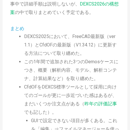
事中で詳細手順は説明しないが、
DEXCS2026の構想
案
の中で取りまとめていく予定である。
まとめ
DEXCS2025において、FreeCAD最新版（ver
1.1）とCfdOFの最新版（V1.34.12）に更新す
る方法について取り纏めた。
この1年間で追加された3つのDemosケースに
つき、概要（解析内容、モデル、解析コンテ
ナ、計算結果など）を取り纏めた。
CfdOFをDEXCS標準ツールとして採用に向け
てのゴールが更に一歩近づいた感はあるが、
まだいくつか注文点がある（
昨年の評価記事
でも記した）。
GUIで設定できない項目が多くある。これ
を「編集」⇒ファイルマネージャーを使っ