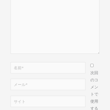
こ
に
入
力…
名
前
次回
*
のコ
メ
メン
ー
トで
ル
サ
使用
*
イ
する