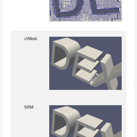
cfMesh
SHM