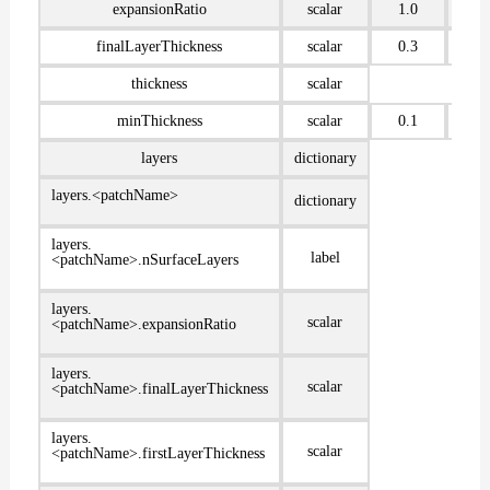
expansionRatio
scalar
1.0
finalLayerThickness
scalar
0.3
thickness
scalar
minThickness
scalar
0.1
layers
dictionary
layers.<patchName>
dictionary
layers.
label
<patchName>.nSurfaceLayers
layers.
scalar
<patchName>.expansionRatio
layers.
scalar
<patchName>.finalLayerThickness
layers.
scalar
<patchName>.firstLayerThickness