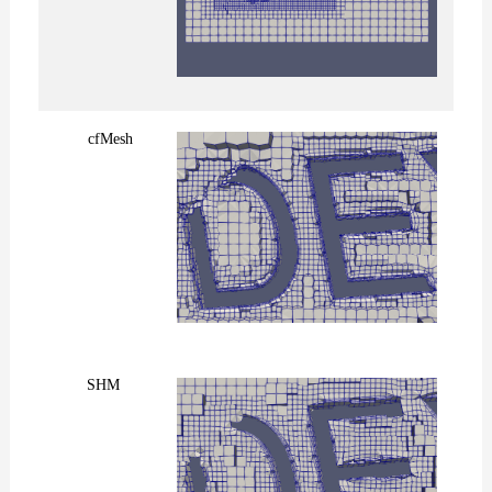
cfMesh
SHM