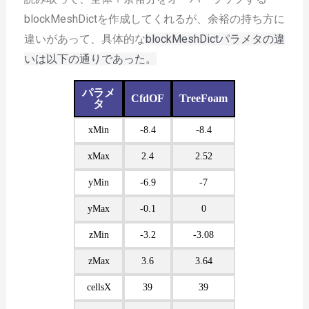
blockMeshDictを作成してくれるが、余裕の持ち方に
違いがあって、具体的な
blockMeshDictパラメタの違
いは以下の通りであった。
パラメ
CfdOF
TreeFoam
タ
xMin
-8.4
-8.4
xMax
2.4
2.52
yMin
-6.9
-7
yMax
-0.1
0
zMin
-3.2
-3.08
zMax
3.6
3.64
cellsX
39
39