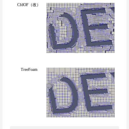
CfdOF（改）
TreeFoam