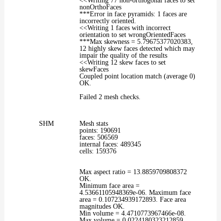
<<Writing 77 non-orthogonal faces to set
nonOrthoFaces
***Error in face pyramids: 1 faces are
incorrectly oriented.
<<Writing 1 faces with incorrect
orientation to set wrongOrientedFaces
***Max skewness = 5.79675377020383,
12 highly skew faces detected which may
impair the quality of the results
<<Writing 12 skew faces to set
skewFaces
Coupled point location match (average 0)
OK.
Failed 2 mesh checks.
SHM
Mesh stats
points: 190691
faces: 506569
internal faces: 489345
cells: 159376
Max aspect ratio = 13.8859709808372
OK.
Minimum face area =
4.53661105948369e-06. Maximum face
area = 0.107234939172893. Face area
magnitudes OK.
Min volume = 4.4710773967466e-08.
Max volume = 0.0224180323212859.