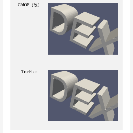
CfdOF（改）
TreeFoam