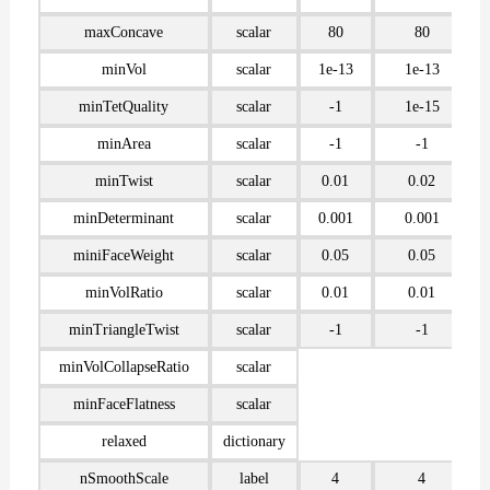
maxConcave
scalar
80
80
minVol
scalar
1e-13
1e-13
minTetQuality
scalar
-1
1e-15
minArea
scalar
-1
-1
minTwist
scalar
0.01
0.02
minDeterminant
scalar
0.001
0.001
miniFaceWeight
scalar
0.05
0.05
minVolRatio
scalar
0.01
0.01
minTriangleTwist
scalar
-1
-1
minVolCollapseRatio
scalar
minFaceFlatness
scalar
relaxed
dictionary
nSmoothScale
label
4
4