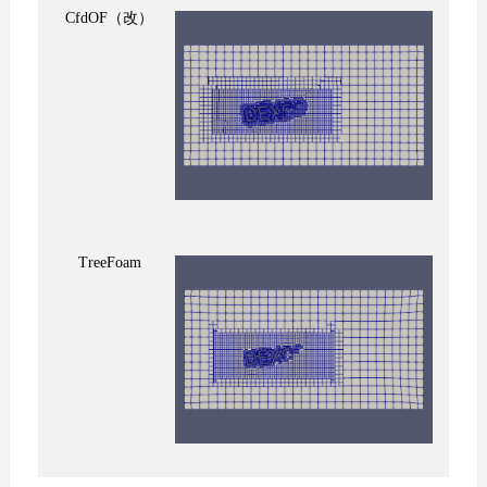
CfdOF（改）
TreeFoam