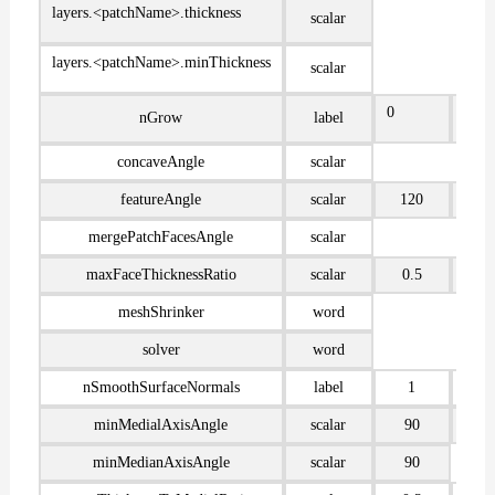
layers.<patchName>.thickness
scalar
layers.<patchName>.minThickness
scalar
0
0
nGrow
label
concaveAngle
scalar
featureAngle
scalar
120
mergePatchFacesAngle
scalar
maxFaceThicknessRatio
scalar
0.5
meshShrinker
word
solver
word
nSmoothSurfaceNormals
label
1
minMedialAxisAngle
scalar
90
minMedianAxisAngle
scalar
90