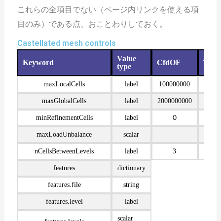
これらの全項目でない（ページ内リンクを使える項
目のみ）である点、おことわりしておく。
Castellated mesh controls
Value
Keyword
CfdOF
Tree
type
maxLocalCells
label
100000000
100
maxGlobalCells
label
2000000000
200
minRefinementCells
label
０
maxLoadUnbalance
scalar
0
nCellsBetweenLevels
label
3
features
dictionary
features.file
string
features.level
label
scalar