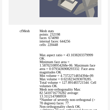
cfMesh
Mesh stats
points: 232198
faces: 674090
internal faces: 644256
cells: 220448
Max aspect ratio = 43.1038203379999
OK.
Minimum face area =
1.58702108954268e-06. Maximum face
area = 0.0793436908293332. Face area
magnitudes OK.
Min volume = 4.73722714834394e-09.
Max volume = 0.0218234393078285.
Total volume = 127.891483721544. Cell
volumes OK.
Mesh non-orthogonality Max:
82.5410716770282 average:
13.3112147080959
*Number of severely non-orthogonal (>
70 degrees) faces: 77.
Non-orthogonality check OK.