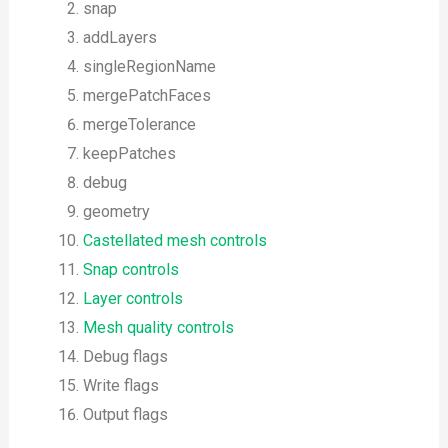
snap
addLayers
singleRegionName
mergePatchFaces
mergeTolerance
keepPatches
debug
geometry
Castellated mesh controls
Snap controls
Layer controls
Mesh quality controls
Debug flags
Write flags
Output flags