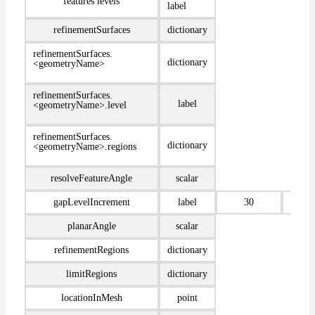
features levels
label
refinementSurfaces
dictionary
refinementSurfaces.
dictionary
<geometryName>
refinementSurfaces.
label
<geometryName>.level
refinementSurfaces.
dictionary
<geometryName>.regions
resolveFeatureAngle
scalar
gapLevelIncrement
label
30
3
planarAngle
scalar
refinementRegions
dictionary
limitRegions
dictionary
locationInMesh
point