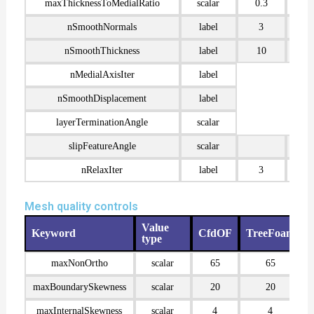
maxThicknessToMedialRatio
scalar
0.3
nSmoothNormals
label
3
nSmoothThickness
label
10
nMedialAxisIter
label
nSmoothDisplacement
label
layerTerminationAngle
scalar
slipFeatureAngle
scalar
nRelaxIter
label
3
Mesh quality controls
Value
Keyword
CfdOF
TreeFoam
type
maxNonOrtho
scalar
65
65
maxBoundarySkewness
scalar
20
20
maxInternalSkewness
scalar
4
4