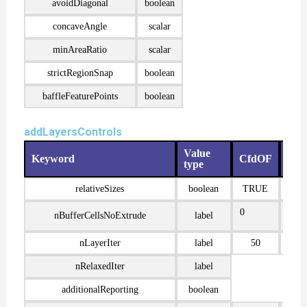
avoidDiagonal
boolean
concaveAngle
scalar
minAreaRatio
scalar
strictRegionSnap
boolean
baffleFeaturePoints
boolean
addLayersControls
Value
Keyword
CfdOF
Tre
type
relativeSizes
boolean
TRUE
T
0
0
nBufferCellsNoExtrude
label
nLayerIter
label
50
nRelaxedIter
label
additionalReporting
boolean