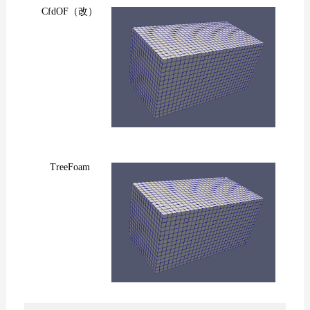
CfdOF（改）
TreeFoam