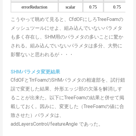
errorReduction
scalar
0.75
0.75
こうやって眺めて見ると、CfdOFにしろTreeFoamの
メッシュツールにせよ、組み込んでいないパラメタ
も多く存在し、SHM用のパラメタの多いことに驚か
される。組み込んでいないパラメタは多分、大勢に
影響ないと思われるが・・・
SHMパラメタ変更結果
CfdOFとTrrFoamのSHMパラメタの相違部を、試行錯
誤で変更した結果、外形エッジ部の欠落を解消しす
ることが出来た。以下にTreeFoamの結果と併せて掲
載しておく。因みに、変更した（TreeFoamの値に合
致させた）パラメタは、
addLayersControl/featureAngle であった。