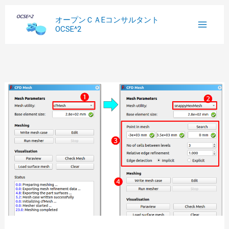
内
へ
過
オープンＣＡEコンサルタント
容
ス
去
OCSE^2
を
キ
記
ス
ッ
事
キ
プ
ッ
プ