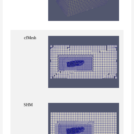
cfMesh
SHM