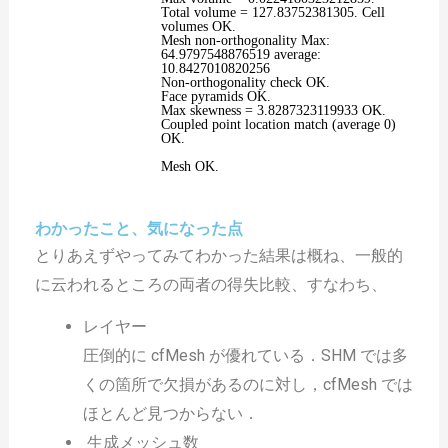
Total volume = 127.83752381305. Cell
volumes OK.
Mesh non-orthogonality Max:
64.9797548876519 average:
10.8427010820256
Non-orthogonality check OK.
Face pyramids OK.
Max skewness = 3.8287323119933 OK.
Coupled point location match (average 0)
OK.
Mesh OK.
わかったこと、気になった点
とりあえずやってみてわかった結果は概ね、一般的
に云われるところの両者の得失比較、すなわち、
レイヤー
圧倒的に cfMesh が優れている．SHM では多
くの箇所で欠損があるのに対し，cfMesh では
ほとんど見つからない．
生成メッシュ数