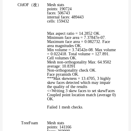
CfdOF（改）
Mesh stats
points: 190724
faces: 506743
internal faces: 489443
cells: 159432
Max aspect ratio = 14.2852 OK.
Minimum face area = 7.37847e-07.
Maximum face area = 0.082732. Face
area magnitudes OK.
Min volume = 3.74542e-08. Max volume
= 0.022418. Total volume = 127.891.
Cell volumes OK.
Mesh non-orthogonality Max: 64.9502
average: 10.8391
Non-orthogonality check OK.
Face pyramids OK.
***Max skewness = 13.4705, 3 highly
skew faces detected which may impair
the quality of the results
<<Writing 3 skew faces to set skewFaces
Coupled point location match (average 0)
OK.
Failed 1 mesh checks.
TreeFoam
Mesh stats
points: 141166