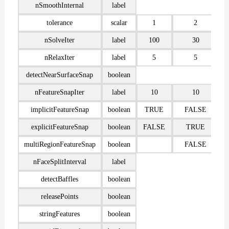
nSmoothInternal
label
tolerance
scalar
1
2
nSolveIter
label
100
30
nRelaxIter
label
5
5
detectNearSurfaceSnap
boolean
nFeatureSnapIter
label
10
10
implicitFeatureSnap
boolean
TRUE
FALSE
explicitFeatureSnap
boolean
FALSE
TRUE
multiRegionFeatureSnap
boolean
FALSE
nFaceSplitInterval
label
detectBaffles
boolean
releasePoints
boolean
stringFeatures
boolean