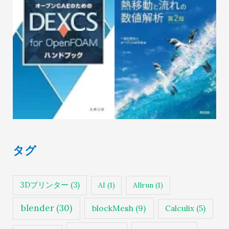
タグ
3Dプリンター
(3)
AI
(1)
Allrun
(1)
blender
(30)
blockMesh
(9)
Calculix
(5)