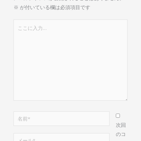
※
が付いている欄は必須項目です
こ
こ
に
入
力…
名
前
次回
*
のコ
メ