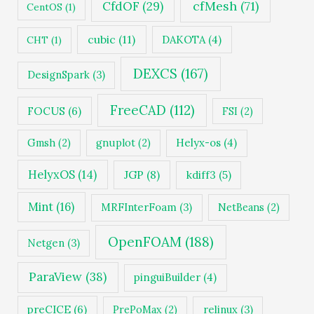
cfMesh
(71)
CfdOF
(29)
CentOS
(1)
cubic
(11)
DAKOTA
(4)
CHT
(1)
DEXCS
(167)
DesignSpark
(3)
FreeCAD
(112)
FOCUS
(6)
FSI
(2)
Gmsh
(2)
gnuplot
(2)
Helyx-os
(4)
HelyxOS
(14)
JGP
(8)
kdiff3
(5)
Mint
(16)
MRFInterFoam
(3)
NetBeans
(2)
OpenFOAM
(188)
Netgen
(3)
ParaView
(38)
pinguiBuilder
(4)
preCICE
(6)
PrePoMax
(2)
relinux
(3)