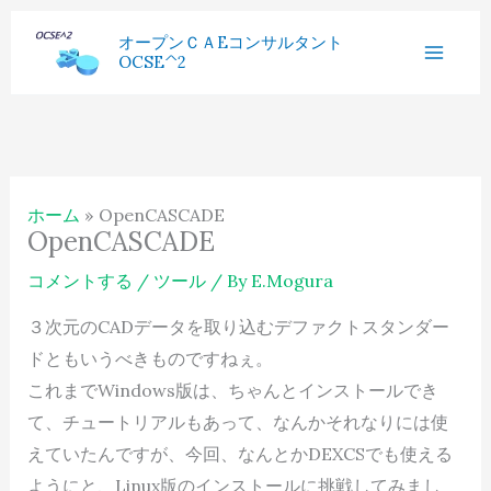
内
へ
過
オープンＣＡEコンサルタント
容
ス
OCSE^2
去
を
キ
記
ス
ッ
事
キ
プ
ッ
ホーム
OpenCASCADE
プ
OpenCASCADE
コメントする
/
ツール
/ By
E.Mogura
３次元のCADデータを取り込むデファクトスタンダー
ドともいうべきものですねぇ。
これまでWindows版は、ちゃんとインストールでき
て、チュートリアルもあって、なんかそれなりには使
えていたんですが、今回、なんとかDEXCSでも使える
ようにと、Linux版のインストールに挑戦してみまし