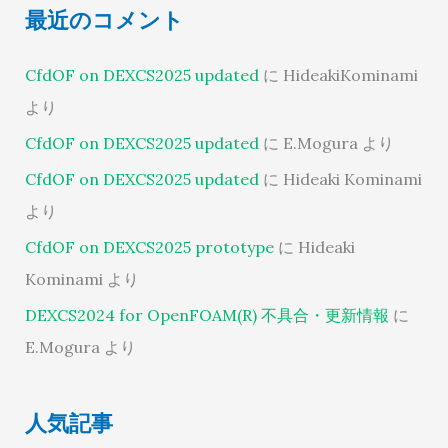
最近のコメント
CfdOF on DEXCS2025 updated
に
HideakiKominami
より
CfdOF on DEXCS2025 updated
に
E.Mogura
より
CfdOF on DEXCS2025 updated
に
Hideaki Kominami
より
CfdOF on DEXCS2025 prototype
に
Hideaki
Kominami
より
DEXCS2024 for OpenFOAM(R) 不具合・更新情報
に
E.Mogura
より
人気記事