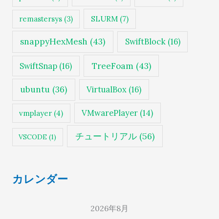
SLURM
(7)
remastersys
(3)
snappyHexMesh
(43)
SwiftBlock
(16)
TreeFoam
(43)
SwiftSnap
(16)
ubuntu
(36)
VirtualBox
(16)
VMwarePlayer
(14)
vmplayer
(4)
チュートリアル
(56)
VSCODE
(1)
カレンダー
2026年8月