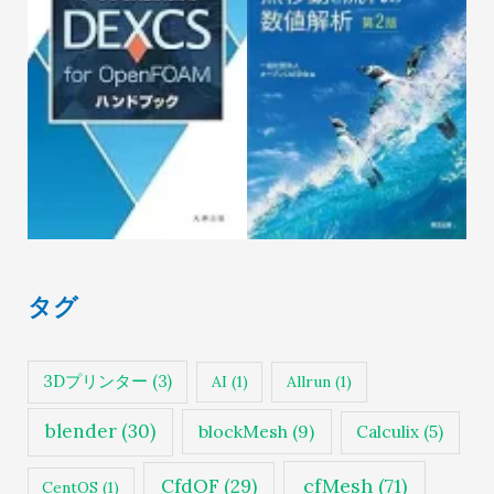
タグ
3Dプリンター
(3)
AI
(1)
Allrun
(1)
blender
(30)
blockMesh
(9)
Calculix
(5)
cfMesh
(71)
CfdOF
(29)
CentOS
(1)