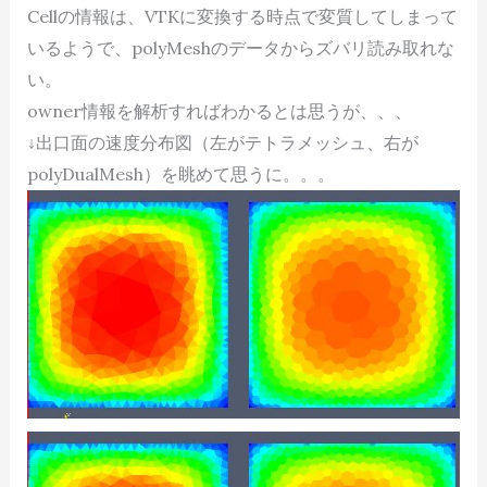
Cellの情報は、VTKに変換する時点で変質してしまって
いるようで、polyMeshのデータからズバリ読み取れな
い。
owner情報を解析すればわかるとは思うが、、、
↓出口面の速度分布図（左がテトラメッシュ、右が
polyDualMesh）を眺めて思うに。。。