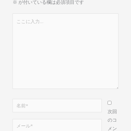
※
が付いている欄は必須項目です
こ
こ
に
入
力…
名
前
次回
*
のコ
メ
メン