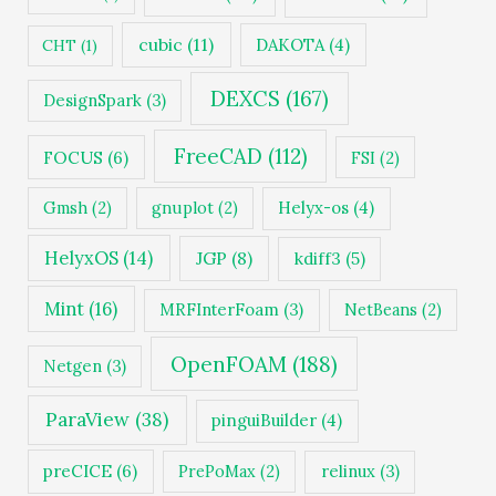
cubic
(11)
DAKOTA
(4)
CHT
(1)
DEXCS
(167)
DesignSpark
(3)
FreeCAD
(112)
FOCUS
(6)
FSI
(2)
Gmsh
(2)
gnuplot
(2)
Helyx-os
(4)
HelyxOS
(14)
JGP
(8)
kdiff3
(5)
Mint
(16)
MRFInterFoam
(3)
NetBeans
(2)
OpenFOAM
(188)
Netgen
(3)
ParaView
(38)
pinguiBuilder
(4)
preCICE
(6)
PrePoMax
(2)
relinux
(3)