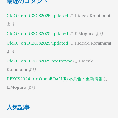
最近のコメント
CfdOF on DEXCS2025 updated
に
HideakiKominami
より
CfdOF on DEXCS2025 updated
に
E.Mogura
より
CfdOF on DEXCS2025 updated
に
Hideaki Kominami
より
CfdOF on DEXCS2025 prototype
に
Hideaki
Kominami
より
DEXCS2024 for OpenFOAM(R) 不具合・更新情報
に
E.Mogura
より
人気記事