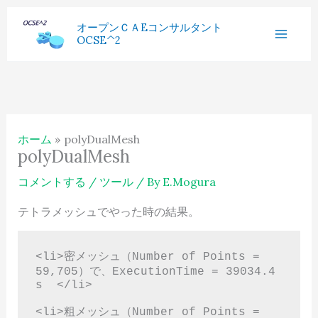
内
へ
過
オープンＣＡEコンサルタント
容
ス
OCSE^2
去
を
キ
記
ス
ッ
事
キ
プ
ッ
ホーム
polyDualMesh
プ
polyDualMesh
コメントする
/
ツール
/ By
E.Mogura
テトラメッシュでやった時の結果。
<li>密メッシュ（Number of Points = 
59,705）で、ExecutionTime = 39034.4 
s  </li>

<li>粗メッシュ（Number of Points = 