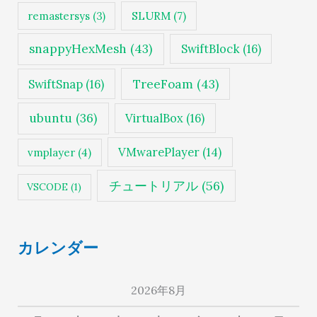
SLURM
(7)
remastersys
(3)
snappyHexMesh
(43)
SwiftBlock
(16)
TreeFoam
(43)
SwiftSnap
(16)
ubuntu
(36)
VirtualBox
(16)
VMwarePlayer
(14)
vmplayer
(4)
チュートリアル
(56)
VSCODE
(1)
カレンダー
2026年8月