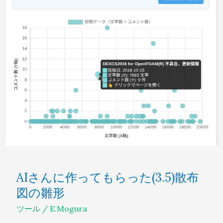
に
作
っ
て
も
ら
っ
た
(3.5)
散
布
図
AIさんに作ってもらった(3.5)散布
の
図の雛形
雛
ツール
/
E.Mogura
形