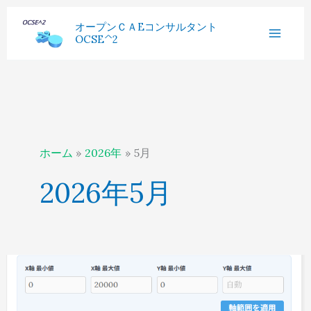
内
へ
過
オープンＣＡEコンサルタント
容
ス
OCSE^2
去
を
キ
記
ス
ッ
事
キ
プ
ッ
プ
ホーム
2026年
5月
2026年5月
AI
さ
ん