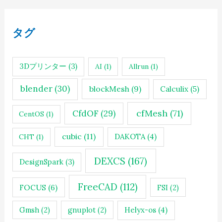
タグ
3Dプリンター
(3)
AI
(1)
Allrun
(1)
blender
(30)
blockMesh
(9)
Calculix
(5)
cfMesh
(71)
CfdOF
(29)
CentOS
(1)
cubic
(11)
DAKOTA
(4)
CHT
(1)
DEXCS
(167)
DesignSpark
(3)
FreeCAD
(112)
FOCUS
(6)
FSI
(2)
Gmsh
(2)
gnuplot
(2)
Helyx-os
(4)