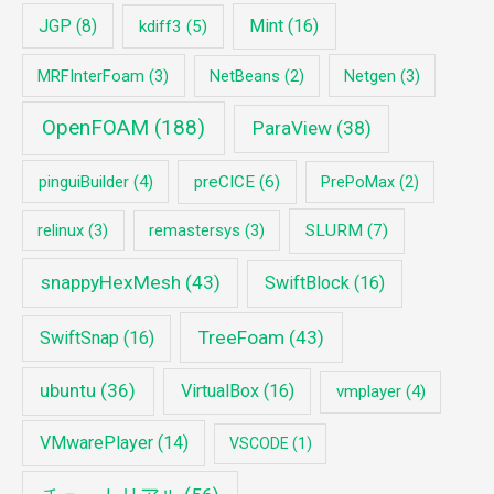
JGP
(8)
Mint
(16)
kdiff3
(5)
MRFInterFoam
(3)
Netgen
(3)
NetBeans
(2)
OpenFOAM
(188)
ParaView
(38)
pinguiBuilder
(4)
preCICE
(6)
PrePoMax
(2)
relinux
(3)
remastersys
(3)
SLURM
(7)
snappyHexMesh
(43)
SwiftBlock
(16)
TreeFoam
(43)
SwiftSnap
(16)
ubuntu
(36)
VirtualBox
(16)
vmplayer
(4)
VMwarePlayer
(14)
VSCODE
(1)