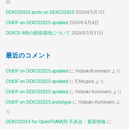
日
DEXCS2026 proto on DEXCS2025
2026年5月1日
CfdOF on DEXCS2025 updated
2026年4月4日
DEXCS-WBの開発環境について
2026年3月31日
最近のコメント
CfdOF on DEXCS2025 updated
に
HideakiKominami
より
CfdOF on DEXCS2025 updated
に
E.Mogura
より
CfdOF on DEXCS2025 updated
に
Hideaki Kominami
より
CfdOF on DEXCS2025 prototype
に
Hideaki Kominami
よ
り
DEXCS2024 for OpenFOAM(R) 不具合・更新情報
に