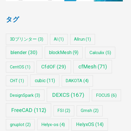
タグ
3Dプリンター
(3)
AI
(1)
Allrun
(1)
blender
(30)
blockMesh
(9)
Calculix
(5)
cfMesh
(71)
CfdOF
(29)
CentOS
(1)
cubic
(11)
DAKOTA
(4)
CHT
(1)
DEXCS
(167)
DesignSpark
(3)
FOCUS
(6)
FreeCAD
(112)
FSI
(2)
Gmsh
(2)
HelyxOS
(14)
Helyx-os
(4)
gnuplot
(2)