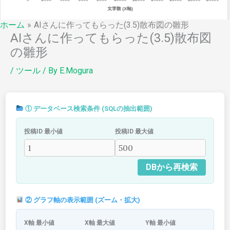
ホーム
AIさんに作ってもらった(3.5)散布図の雛形
AIさんに作ってもらった(3.5)散布図
の雛形
/
ツール
/ By
E.Mogura
① データベース検索条件 (SQLの抽出範囲)
投稿ID 最小値
投稿ID 最大値
DBから再検索
② グラフ軸の表示範囲 (ズーム・拡大)
X軸 最小値
X軸 最大値
Y軸 最小値