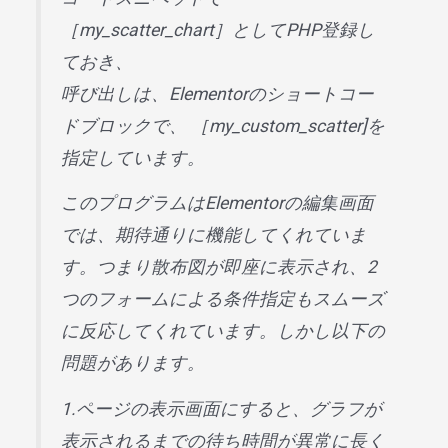
［my_scatter_chart］としてPHP登録し
ておき、
呼び出しは、Elementorのショートコー
ドブロックで、 ［my_custom_scatter]を
指定しています。
このプログラムはElementorの編集画面
では、期待通りに機能してくれていま
す。つまり散布図が即座に表示され、2
つのフォームによる条件指定もスムーズ
に反応してくれています。しかし以下の
問題があります。
1.ページの表示画面にすると、グラフが
表示されるまでの待ち時間が異常に長く