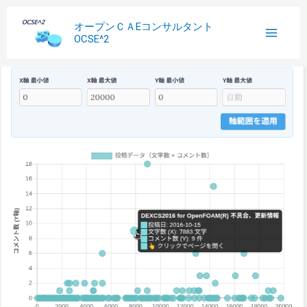
内
へ
過
オープンＣＡEコンサルタント
容
ス
去
OCSE^2
を
キ
記
ス
ッ
事
キ
プ
ッ
プ