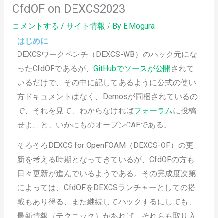
CfdOF on DEXCS2023
コメントする
/
サイト情報
/ By
E.Mogura
はじめに
DEXCSワークベンチ（DEXCS-WB）のハック元にな
ったCfdOFであるが、
GitHubでソースが公開
されて
いるだけで、その中に記してあるように公式の使い
方ドキュメントはなく、Demosが同梱されているの
で、それを見て、わからなければ
フォーラム
に投稿
せよ。と、いかにものオープンCAEである。
そろそろDEXCS for OpenFOAM（DEXCS-OF）の更
新を考える時期となってきているが、CfdOFの方も
日々更新が進んでいるようである。その完成度次第
によっては、CfdOFをDEXCSランチャーとしての搭
載もあり得る、また継続してハックするにしても、
最新情報（テクニック）があれば、それらも取り入