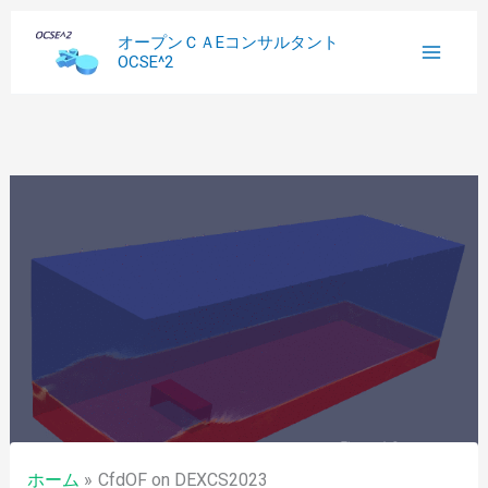
内
へ
過
オープンＣＡEコンサルタント
容
ス
去
OCSE^2
を
キ
記
ス
ッ
事
キ
プ
ッ
プ
ホーム
CfdOF on DEXCS2023