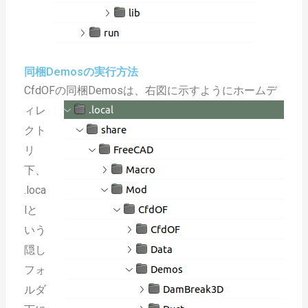
同梱Demosの実行方法
CfdOFの同梱Demosは、
右図に示すようにホームデ
ィレ
クト
リ
下、
.loca
lと
いう
隠し
フォ
ルダ