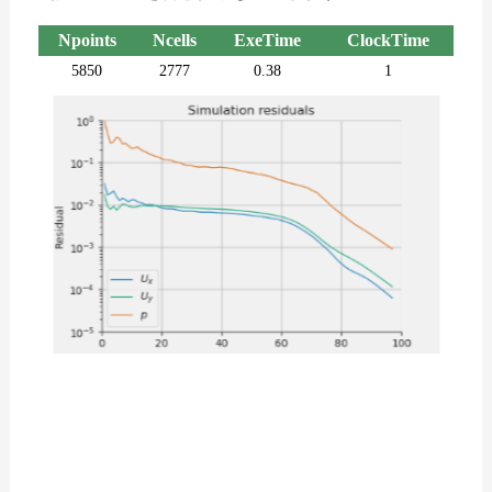
Npoints
Ncells
ExeTime
ClockTime
5850
2777
0.38
1