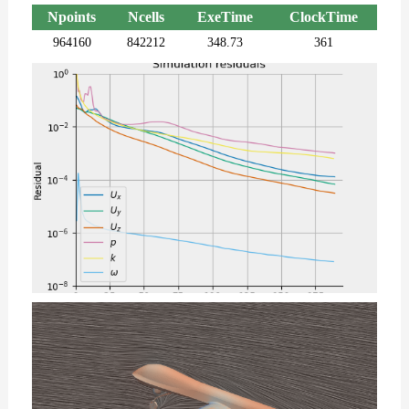
Npoints
Ncells
ExeTime
ClockTime
964160
842212
348.73
361