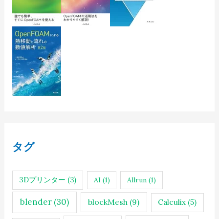
タグ
3Dプリンター
(3)
AI
(1)
Allrun
(1)
blender
(30)
blockMesh
(9)
Calculix
(5)