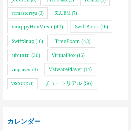
SLURM
(7)
remastersys
(3)
snappyHexMesh
(43)
SwiftBlock
(16)
TreeFoam
(43)
SwiftSnap
(16)
ubuntu
(36)
VirtualBox
(16)
VMwarePlayer
(14)
vmplayer
(4)
チュートリアル
(56)
VSCODE
(1)
カレンダー