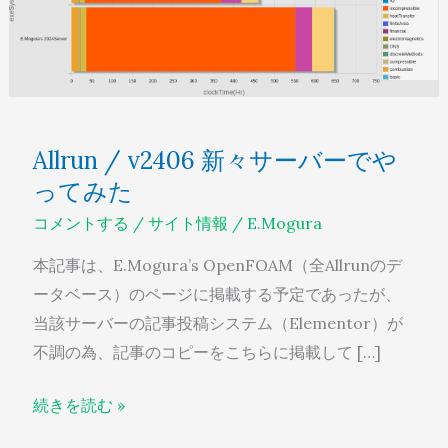
新々
サ
ー
バ
ー
Allrun / v2406 新々サーバーでや
で
ってみた
や
っ
コメントする
/
サイト情報
/
E.Mogura
て
本記事は、E.Mogura’s OpenFOAM（全Allrunのデ
み
ータベース）のページに掲載する予定であったが、
た
当該サーバーの記事投稿システム（Elementor）が
不調の為、記事のコピーをこちらに掲載して […]
続きを読む »