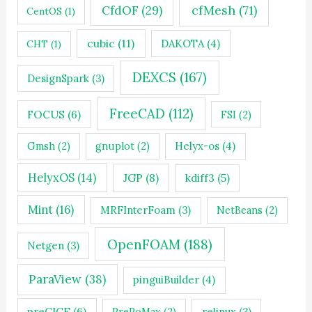
cfMesh
(71)
CfdOF
(29)
CentOS
(1)
cubic
(11)
DAKOTA
(4)
CHT
(1)
DEXCS
(167)
DesignSpark
(3)
FreeCAD
(112)
FOCUS
(6)
FSI
(2)
Gmsh
(2)
gnuplot
(2)
Helyx-os
(4)
HelyxOS
(14)
JGP
(8)
kdiff3
(5)
Mint
(16)
MRFInterFoam
(3)
NetBeans
(2)
OpenFOAM
(188)
Netgen
(3)
ParaView
(38)
pinguiBuilder
(4)
preCICE
(6)
PrePoMax
(2)
relinux
(3)