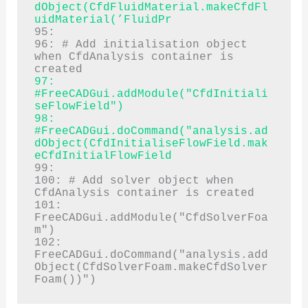
dObject(CfdFluidMaterial.makeCfdFl
uidMaterial(’FluidPr
95:

96: # Add initialisation object 
when CfdAnalysis container is 
97: 
#FreeCADGui.addModule("CfdInitiali
seFlowField")

98: 
#FreeCADGui.doCommand("analysis.ad
dObject(CfdInitialiseFlowField.mak
eCfdInitialFlowField
99:

100: # Add solver object when 
CfdAnalysis container is created

101: 
FreeCADGui.addModule("CfdSolverFoa
m")

102: 
FreeCADGui.doCommand("analysis.add
Object(CfdSolverFoam.makeCfdSolver
Foam())")