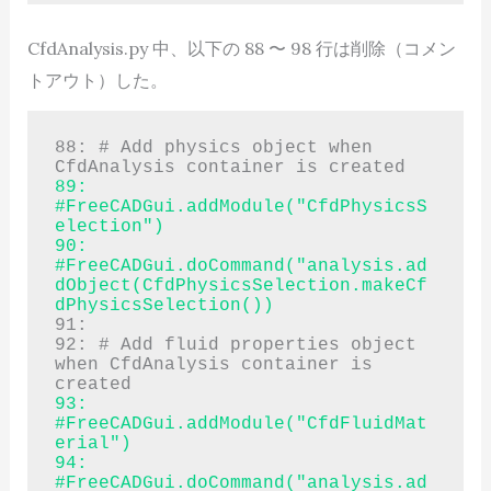
CfdAnalysis.py 中、以下の 88 〜 98 行は削除（コメン
トアウト）した。
88: # Add physics object when 
89: 
#FreeCADGui.addModule("CfdPhysicsS
election")

90: 
#FreeCADGui.doCommand("analysis.ad
dObject(CfdPhysicsSelection.makeCf
dPhysicsSelection())
91:

92: # Add fluid properties object 
when CfdAnalysis container is 
93: 
#FreeCADGui.addModule("CfdFluidMat
erial")

94: 
#FreeCADGui.doCommand("analysis.ad