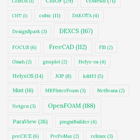
cfMesh
(71)
CfdOF
(29)
CentOS
(1)
cubic
(11)
DAKOTA
(4)
CHT
(1)
DEXCS
(167)
DesignSpark
(3)
FreeCAD
(112)
FOCUS
(6)
FSI
(2)
Gmsh
(2)
gnuplot
(2)
Helyx-os
(4)
HelyxOS
(14)
JGP
(8)
kdiff3
(5)
Mint
(16)
MRFInterFoam
(3)
NetBeans
(2)
OpenFOAM
(188)
Netgen
(3)
ParaView
(38)
pinguiBuilder
(4)
preCICE
(6)
PrePoMax
(2)
relinux
(3)