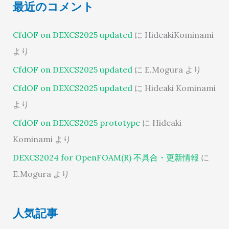
最近のコメント
CfdOF on DEXCS2025 updated
に
HideakiKominami
より
CfdOF on DEXCS2025 updated
に
E.Mogura
より
CfdOF on DEXCS2025 updated
に
Hideaki Kominami
より
CfdOF on DEXCS2025 prototype
に
Hideaki
Kominami
より
DEXCS2024 for OpenFOAM(R) 不具合・更新情報
に
E.Mogura
より
人気記事