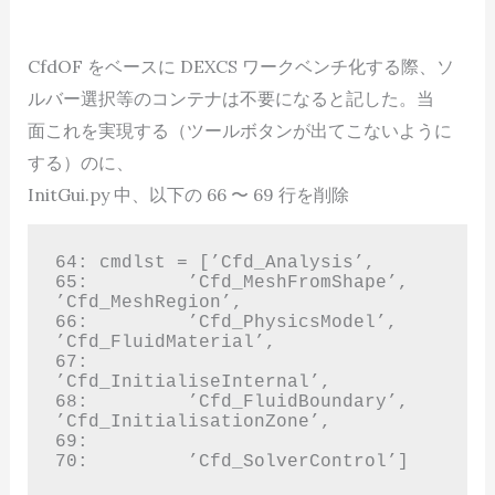
CfdOF をベースに DEXCS ワークベンチ化する際、ソ
ルバー選択等のコンテナは不要になると記した。当
面これを実現する（ツールボタンが出てこないように
する）のに、
InitGui.py 中、以下の 66 〜 69 行を削除
64: cmdlst = [’Cfd_Analysis’,

65:         ’Cfd_MeshFromShape’, 
’Cfd_MeshRegion’,

66:         ’Cfd_PhysicsModel’, 
’Cfd_FluidMaterial’,

67:         
’Cfd_InitialiseInternal’,

68:         ’Cfd_FluidBoundary’, 
’Cfd_InitialisationZone’, 

69:

70:         ’Cfd_SolverControl’]