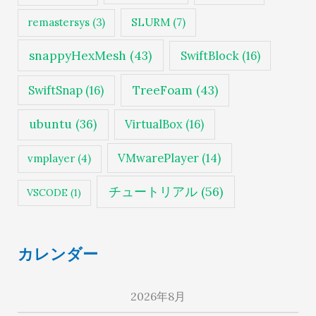
SLURM
(7)
remastersys
(3)
snappyHexMesh
(43)
SwiftBlock
(16)
TreeFoam
(43)
SwiftSnap
(16)
ubuntu
(36)
VirtualBox
(16)
VMwarePlayer
(14)
vmplayer
(4)
チュートリアル
(56)
VSCODE
(1)
カレンダー
2026年8月