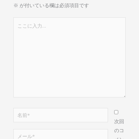
※
が付いている欄は必須項目です
こ
こ
に
入
力…
名
前
次回
*
のコ
メ