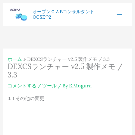
内
へ
過
オープンＣＡEコンサルタント
容
ス
OCSE^2
去
を
キ
記
ス
ッ
事
キ
プ
ッ
ホーム
DEXCSランチャー v2.5 製作メモ / 3.3
プ
DEXCSランチャー v2.5 製作メモ /
3.3
コメントする
/
ツール
/ By
E.Mogura
3.3 その他の変更