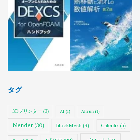
タグ
3Dプリンター
(3)
AI
(1)
Allrun
(1)
blender
(30)
blockMesh
(9)
Calculix
(5)