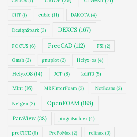
cfMesh
(71)
CfdOF
(29)
CentOS
(1)
cubic
(11)
DAKOTA
(4)
CHT
(1)
DEXCS
(167)
DesignSpark
(3)
FreeCAD
(112)
FOCUS
(6)
FSI
(2)
Gmsh
(2)
gnuplot
(2)
Helyx-os
(4)
HelyxOS
(14)
JGP
(8)
kdiff3
(5)
Mint
(16)
MRFInterFoam
(3)
NetBeans
(2)
OpenFOAM
(188)
Netgen
(3)
ParaView
(38)
pinguiBuilder
(4)
preCICE
(6)
PrePoMax
(2)
relinux
(3)