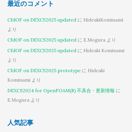
最近のコメント
CfdOF on DEXCS2025 updated
に
HideakiKominami
より
CfdOF on DEXCS2025 updated
に
E.Mogura
より
CfdOF on DEXCS2025 updated
に
Hideaki Kominami
より
CfdOF on DEXCS2025 prototype
に
Hideaki
Kominami
より
DEXCS2024 for OpenFOAM(R) 不具合・更新情報
に
E.Mogura
より
人気記事