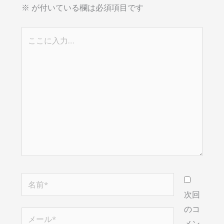
※
が付いている欄は必須項目です
こ
こ
に
入
力…
名
前
次回
*
のコ
メ
メン