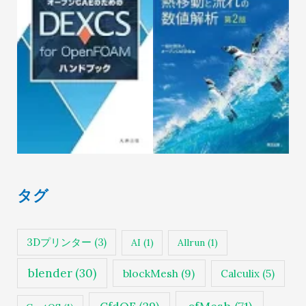
タグ
3Dプリンター
(3)
AI
(1)
Allrun
(1)
blender
(30)
blockMesh
(9)
Calculix
(5)