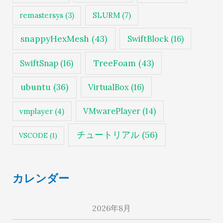
SLURM
(7)
remastersys
(3)
snappyHexMesh
(43)
SwiftBlock
(16)
TreeFoam
(43)
SwiftSnap
(16)
ubuntu
(36)
VirtualBox
(16)
VMwarePlayer
(14)
vmplayer
(4)
チュートリアル
(56)
VSCODE
(1)
カレンダー
2026年8月