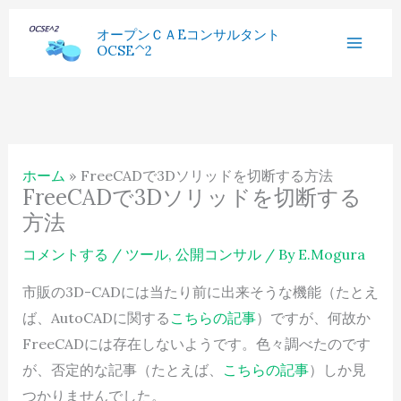
内
へ
過
オープンＣＡEコンサルタント
容
ス
OCSE^2
去
を
キ
記
ス
ッ
事
キ
プ
ッ
ホーム
FreeCADで3Dソリッドを切断する方法
プ
FreeCADで3Dソリッドを切断する
方法
コメントする
/
ツール
,
公開コンサル
/ By
E.Mogura
市販の3D-CADには当たり前に出来そうな機能（たとえ
ば、AutoCADに関する
こちらの記事
）ですが、何故か
FreeCADには存在しないようです。色々調べたのです
が、否定的な記事（たとえば、
こちらの記事
）しか見
つかりませんでした。