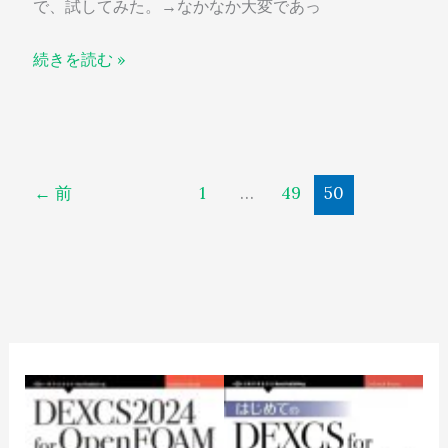
で、試してみた。→なかなか大変であっ
続きを読む »
←
前
1
…
49
50