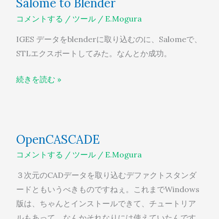
Salome to Blender
to
コメントする
/
ツール
/
E.Mogura
Blender
IGES データをblenderに取り込むのに、Salomeで、
STLエクスポートしてみた。なんとか成功。
続きを読む »
OpenCASCADE
OpenCASCADE
コメントする
/
ツール
/
E.Mogura
３次元のCADデータを取り込むデファクトスタンダ
ードともいうべきものですねぇ。これまでWindows
版は、ちゃんとインストールできて、チュートリア
ルもあって、なんかそれなりには使えていたんです