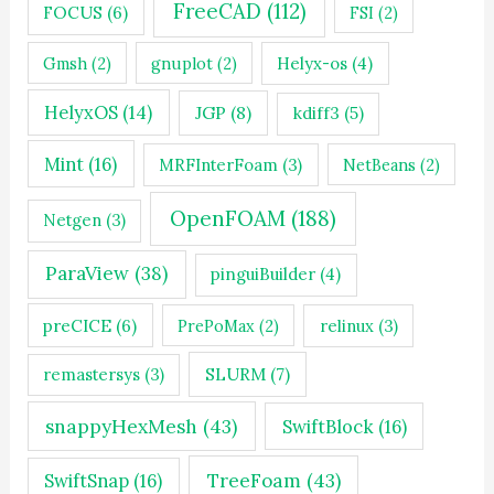
FreeCAD
(112)
FOCUS
(6)
FSI
(2)
Gmsh
(2)
gnuplot
(2)
Helyx-os
(4)
HelyxOS
(14)
JGP
(8)
kdiff3
(5)
Mint
(16)
MRFInterFoam
(3)
NetBeans
(2)
OpenFOAM
(188)
Netgen
(3)
ParaView
(38)
pinguiBuilder
(4)
preCICE
(6)
PrePoMax
(2)
relinux
(3)
SLURM
(7)
remastersys
(3)
snappyHexMesh
(43)
SwiftBlock
(16)
TreeFoam
(43)
SwiftSnap
(16)