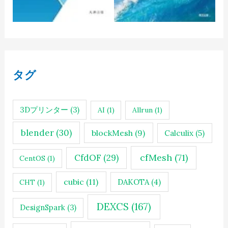
タグ
3Dプリンター
(3)
AI
(1)
Allrun
(1)
blender
(30)
blockMesh
(9)
Calculix
(5)
cfMesh
(71)
CfdOF
(29)
CentOS
(1)
cubic
(11)
DAKOTA
(4)
CHT
(1)
DEXCS
(167)
DesignSpark
(3)