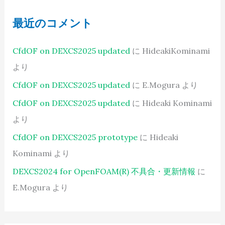
最近のコメント
CfdOF on DEXCS2025 updated
に
HideakiKominami
より
CfdOF on DEXCS2025 updated
に
E.Mogura
より
CfdOF on DEXCS2025 updated
に
Hideaki Kominami
より
CfdOF on DEXCS2025 prototype
に
Hideaki
Kominami
より
DEXCS2024 for OpenFOAM(R) 不具合・更新情報
に
E.Mogura
より