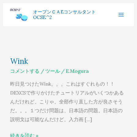
内
へ
過
オープンＣＡEコンサルタント
容
ス
OCSE^2
去
を
キ
記
ス
ッ
事
キ
プ
ッ
Wink
Wink
プ
コメントする
/
ツール
/
E.Mogura
昨日見つけたWink。。。これはすぐれもの！！
DEXCSで作りかけたチュートリアルがいくつかある
んだけれど、こりゃ、全部作り直した方が良さそう
だ。。。１つだけ問題は、日本語の問題。日本語の
説明文は可能なんだけど、入力画 […]
続きを読む »