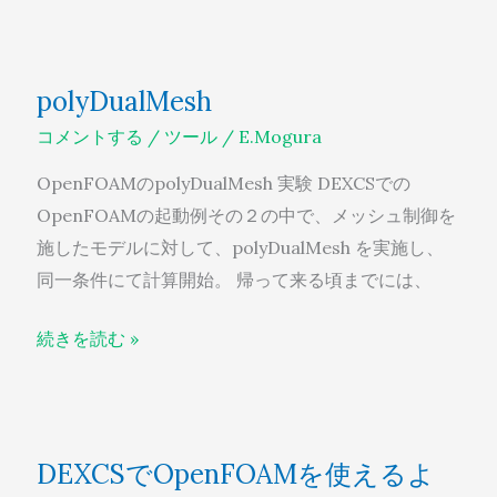
polyDualMesh
polyDualMesh
コメントする
/
ツール
/
E.Mogura
OpenFOAMのpolyDualMesh 実験 DEXCSでの
OpenFOAMの起動例その２の中で、メッシュ制御を
施したモデルに対して、polyDualMesh を実施し、
同一条件にて計算開始。 帰って来る頃までには、
続きを読む »
DEXCS
DEXCSでOpenFOAMを使えるよ
で