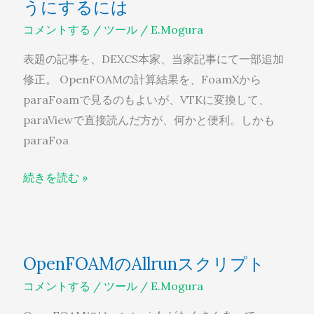
うにするには
OpenFOAM
を
コメントする
/
ツール
/
E.Mogura
使
表題の記事を、DEXCS本家、当家記事にて一部追加
え
修正。 OpenFOAMの計算結果を、FoamXから
る
paraFoamで見るのもよいが、VTKに変換して、
よ
paraViewで直接読んだ方が、何かと便利。しかも
う
paraFoa
に
す
続きを読む »
る
に
は
OpenFOAM
OpenFOAMのAllrunスクリプト
の
コメントする
/
ツール
/
E.Mogura
Allrun
ス